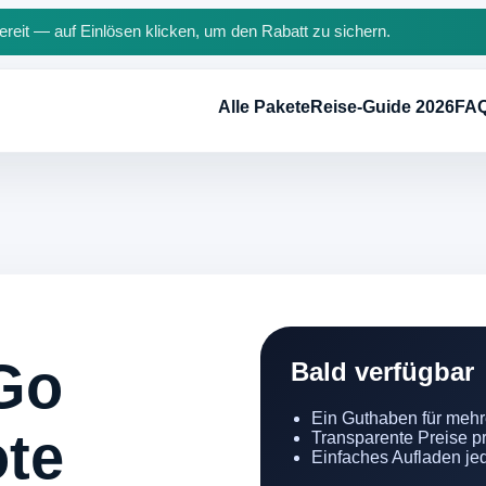
reit — auf Einlösen klicken, um den Rabatt zu sichern.
Alle Pakete
Reise-Guide 2026
FA
Go
Bald verfügbar
Ein Guthaben für mehr
te
Transparente Preise pr
Einfaches Aufladen jed