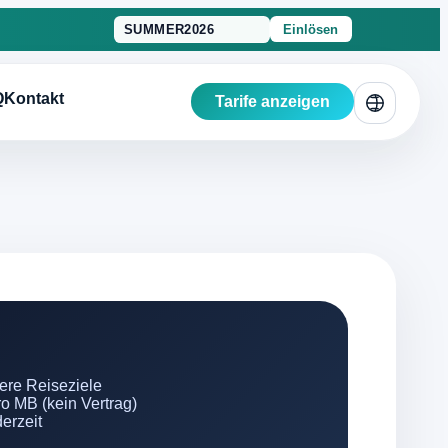
Einlösen
Q
Kontakt
Tarife anzeigen
ere Reiseziele
o MB (kein Vertrag)
erzeit