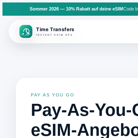
Sommer 2026 — 10% Rabatt auf deine eSIM
Code be
Back to top
PAY AS YOU GO
Pay-As-You-
eSIM-Angebo