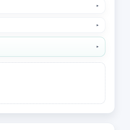
▼
▼
▼