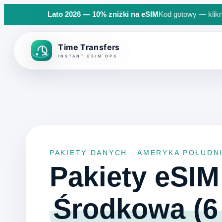
Lato 2026 — 10% zniżki na eSIM
Kod gotowy — klikn
Back to top
PAKIETY DANYCH · AMERYKA POŁUDN
Pakiety eSI
Środkowa (6