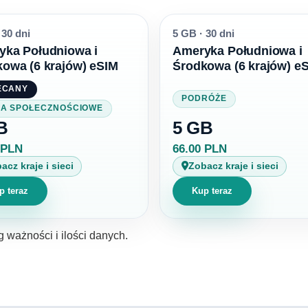
30 dni
5 GB
·
30 dni
yka Południowa i
Ameryka Południowa i
owa (6 krajów) eSIM
Środkowa (6 krajów) e
ECANY
PODRÓŻE
IA SPOŁECZNOŚCIOWE
B
5 GB
 PLN
66.00 PLN
acz kraje i sieci
Zobacz kraje i sieci
p teraz
Kup teraz
g ważności i ilości danych.