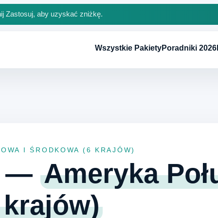
ij Zastosuj, aby uzyskać zniżkę.
Wszystkie Pakiety
Poradniki 2026
IOWA I ŚRODKOWA (6 KRAJÓW)
M —
Ameryka Poł
 krajów)