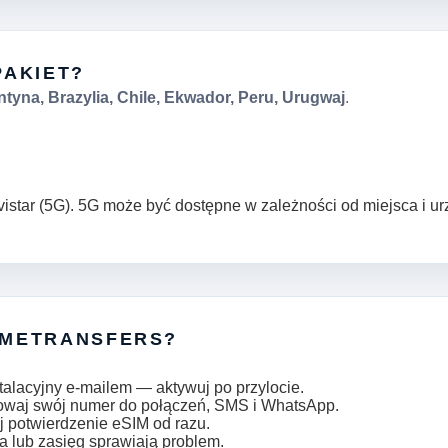
PAKIET?
tyna, Brazylia, Chile, Ekwador, Peru, Urugwaj
.
vistar (5G). 5G może być dostępne w zależności od miejsca i ur
IMETRANSFERS?
talacyjny e-mailem — aktywuj po przylocie.
howaj swój numer do połączeń, SMS i WhatsApp.
j potwierdzenie eSIM od razu.
a lub zasięg sprawiają problem.