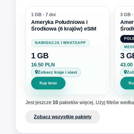
1 GB
·
7 dni
3 GB
·
Ameryka Południowa i
Amer
Środkowa (6 krajów) eSIM
Środk
POL
NAWIGACJA I WHATSAPP
MED
1 GB
3 G
16.50 PLN
43.00
Zobacz kraje i sieci
Zob
Kup teraz
Ku
Jest jeszcze
10
pakietów więcej. Użyj filtrów wedłu
Zobacz wszystkie pakiety