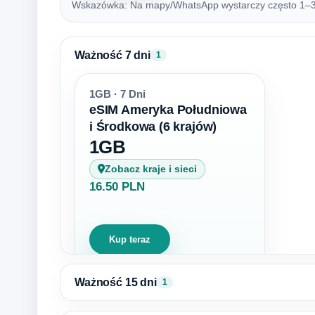
Wskazówka: Na mapy/WhatsApp wystarczy często 1–3 G
Ważność 7 dni
1
1GB · 7 Dni
eSIM Ameryka Południowa
i Środkowa (6 krajów)
1GB
Zobacz kraje i sieci
16.50 PLN
Kup teraz
Ważność 15 dni
1