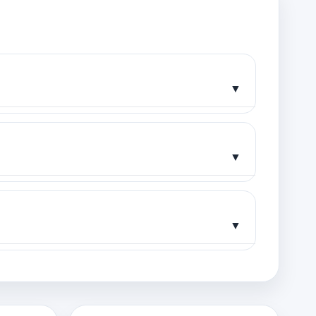
▼
▼
▼