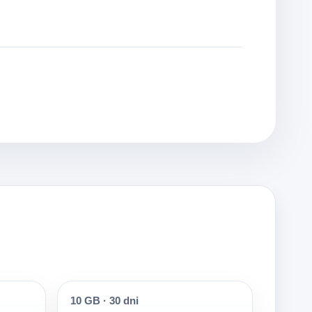
10 GB
·
30 dni