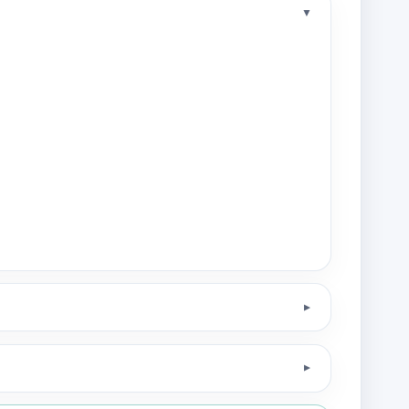
▼
▼
▼