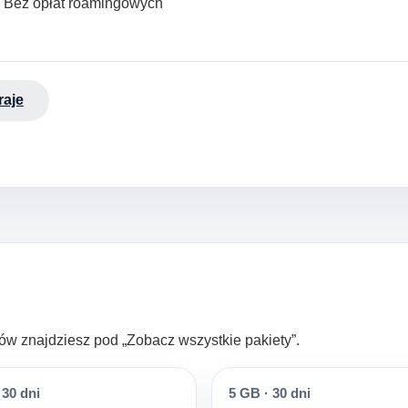
· Bez opłat roamingowych
raje
ltrów znajdziesz pod „Zobacz wszystkie pakiety”.
30 dni
5 GB
·
30 dni