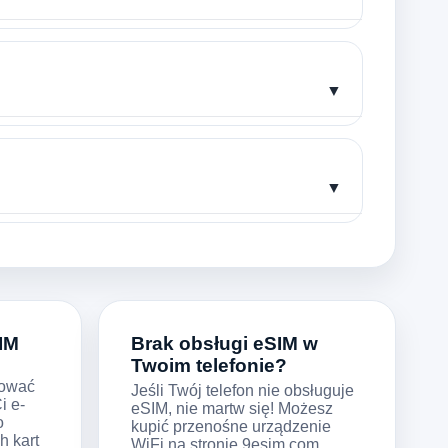
▼
▼
IM
Brak obsługi eSIM w
Twoim telefonie?
nować
Jeśli Twój telefon nie obsługuje
i e-
eSIM, nie martw się! Możesz
o
kupić przenośne urządzenie
h kart
WiFi na stronie 9esim.com,