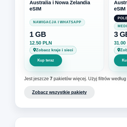
Australia i Nowa Zelandia
Austr
eSIM
eSIM
POL
NAWIGACJA I WHATSAPP
MED
1 GB
3 G
12.50 PLN
31.00
Zobacz kraje i sieci
Zob
Kup teraz
Ku
Jest jeszcze
7
pakietów więcej. Użyj filtrów według 
Zobacz wszystkie pakiety