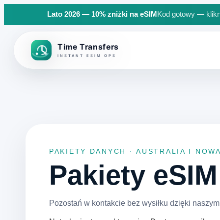
Lato 2026 — 10% zniżki na eSIM
Kod gotowy — klikn
Back to top
PAKIETY DANYCH · AUSTRALIA I NOW
Pakiety eSI
Pozostań w kontakcie bez wysiłku dzięki naszym