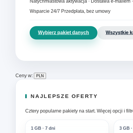
Natychmiastowa aktywacja · Dostawa e‑mailem 
Wsparcie 24/7
Przedpłata, bez umowy
Wybierz pakiet danych
Wszystkie k
Ceny w:
PLN
NAJLEPSZE OFERTY
Cztery popularne pakiety na start. Więcej opcji i fi
1 GB
·
7 dni
3 GB
·