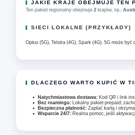
JAKIE KRAJE OBEJMUJE TEN 
Ten pakiet regionalny obejmuje
2
krajów, np.:
Austr
SIECI LOKALNE (PRZYKŁADY)
Optus (5G), Telstra (4G), Spark (4G). 5G może być 
DLACZEGO WARTO KUPIĆ W T
Natychmiastowa dostawa:
Kod QR i link ins
Bez roamingu:
Lokalny pakiet prepaid; zac
Bezpieczna płatność:
Zapłać kartą i otrzyma
Wsparcie 24/7:
Realna pomoc, jeśli aktywacj