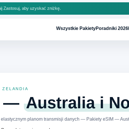
ij Zastosuj, aby uzyskać zniżkę.
Wszystkie Pakiety
Poradniki 2026
A ZELANDIA
M —
Australia i N
 elastycznym planom transmisji danych — Pakiety eSIM — Austr