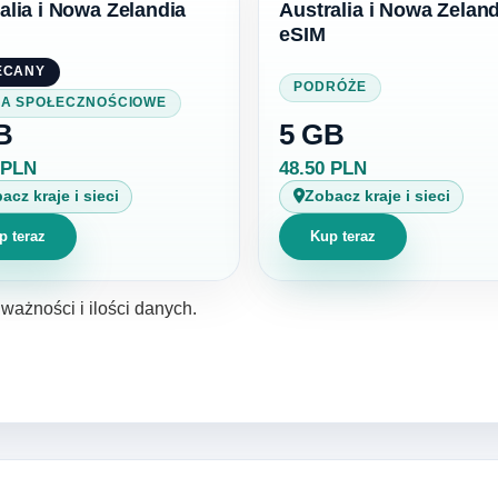
alia i Nowa Zelandia
Australia i Nowa Zeland
eSIM
ECANY
PODRÓŻE
IA SPOŁECZNOŚCIOWE
B
5 GB
 PLN
48.50 PLN
acz kraje i sieci
Zobacz kraje i sieci
p teraz
Kup teraz
ważności i ilości danych.