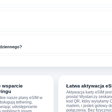
 dziennego?
e wsparcie
Łatwa aktywacja eS
ringu
Aktywacja karty eSIM jest
prosta! Wystarczy zeska
kie nasze plany eSIM w
kod QR, który wysyłamy C
bsługują tethering,
mailem, i jesteś gotowy d
wiając udostępnianie
połączenia. Bez fizycznyc
 mobilnych innym