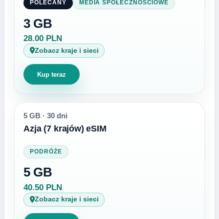
POLECANY
MEDIA SPOŁECZNOŚCIOWE
3 GB
28.00 PLN
Zobacz kraje i sieci
Kup teraz
5 GB
·
30 dni
Azja (7 krajów) eSIM
PODRÓŻE
5 GB
40.50 PLN
Zobacz kraje i sieci