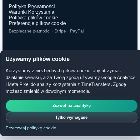
Polityka Prywatności
Warunki Korzystania
Polityka plików cookie
Preferencje plików cookie
Bezpieczne płatności · Stripe · PayPal
Używamy plików cookie
© 2026 TimeTransfers. Wszelkie prawa zastrzeżone.
Korzystamy z niezbędnych plików cookie, aby utrzymać
działanie serwisu, a za Twoją zgodą używamy Google Analytics
TimeTransfers OÜ · Erika tn 14-208, 10416 Tallinn, Estonia
i Meta Pixel do analizy korzystania z TimeTransfers. Zgodę
możesz zmienić w dowolnym momencie.
Zezwól na analitykę
Tylko wymagane
Przeczytaj politykę cookie