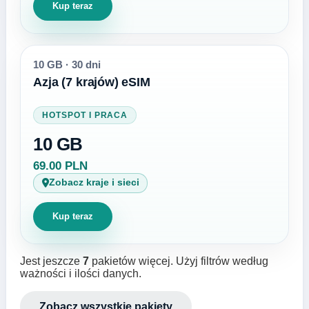
Kup teraz
10 GB
·
30 dni
Azja (7 krajów) eSIM
HOTSPOT I PRACA
10 GB
69.00 PLN
Zobacz kraje i sieci
Kup teraz
Jest jeszcze
7
pakietów więcej. Użyj filtrów według
ważności i ilości danych.
Zobacz wszystkie pakiety