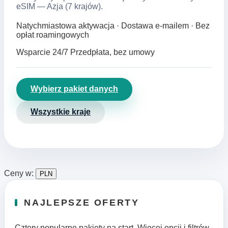
eSIM — Azja (7 krajów).
Natychmiastowa aktywacja · Dostawa e‑mailem · Bez
opłat roamingowych
Wsparcie 24/7
Przedpłata, bez umowy
Wybierz pakiet danych
Wszystkie kraje
Ceny w:
PLN
NAJLEPSZE OFERTY
Cztery popularne pakiety na start. Więcej opcji i filtrów