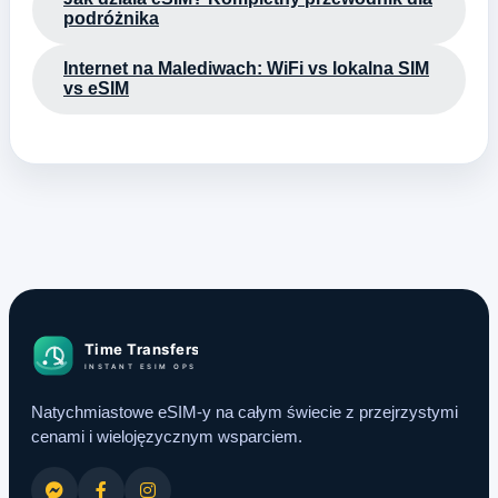
podróżnika
Internet na Malediwach: WiFi vs lokalna SIM
vs eSIM
Natychmiastowe eSIM-y na całym świecie z przejrzystymi
cenami i wielojęzycznym wsparciem.