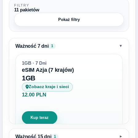
FILTRY
11 pakietów
Pokaż filtry
Ważność 7 dni
▼
1
1GB · 7 Dni
eSIM Azja (7 krajów)
1GB
Zobacz kraje i sieci
12.00 PLN
Kup teraz
Ważność 15 dni
1
▼