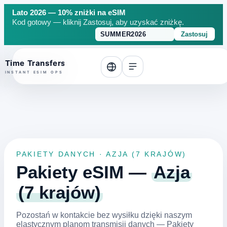
Lato 2026 — 10% zniżki na eSIM
Kod gotowy — kliknij Zastosuj, aby uzyskać zniżkę.
Zastosuj
o top
PAKIETY DANYCH · AZJA (7 KRAJÓW)
Pakiety eSIM —
Azja
(7 krajów)
Pozostań w kontakcie bez wysiłku dzięki naszym
elastycznym planom transmisji danych — Pakiety