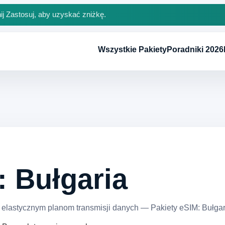
ij Zastosuj, aby uzyskać zniżkę.
Wszystkie Pakiety
Poradniki 2026
: Bułgaria
 elastycznym planom transmisji danych — Pakiety eSIM: Bułgar