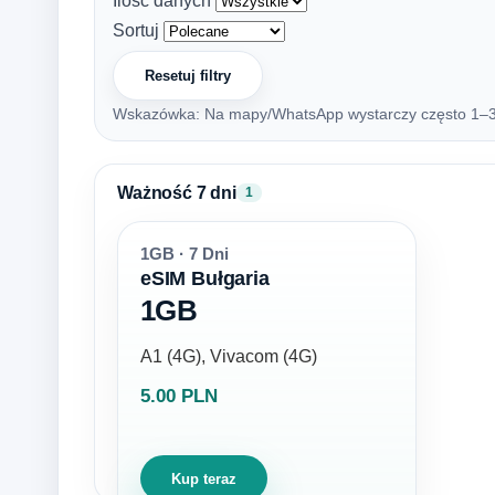
Ilość danych
Sortuj
Resetuj filtry
Wskazówka: Na mapy/WhatsApp wystarczy często 1–3 G
Ważność 7 dni
1
1GB · 7 Dni
eSIM Bułgaria
1GB
A1 (4G), Vivacom (4G)
5.00 PLN
Kup teraz