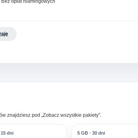
· Bez opłat roamingowych
raje
ltrów znajdziesz pod „Zobacz wszystkie pakiety”.
15 dni
5 GB
·
30 dni