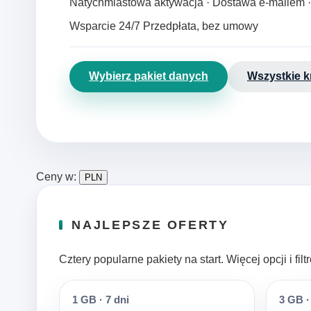
Natychmiastowa aktywacja · Dostawa e‑mailem 
Wsparcie 24/7
Przedpłata, bez umowy
Wybierz pakiet danych
Wszystkie k
Ceny w:
PLN
NAJLEPSZE OFERTY
Cztery popularne pakiety na start. Więcej opcji i fi
1 GB
·
7 dni
3 GB
·