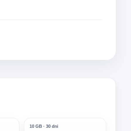
10 GB
·
30 dni