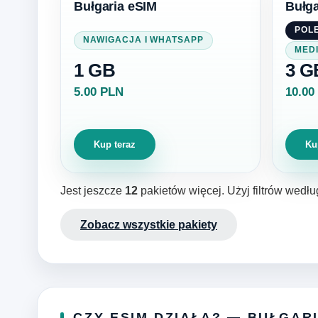
Bułgaria eSIM
Bułga
POL
NAWIGACJA I WHATSAPP
MED
1 GB
3 G
5.00 PLN
10.00
Kup teraz
Ku
Jest jeszcze
12
pakietów więcej. Użyj filtrów wedłu
Zobacz wszystkie pakiety
CZY ESIM DZIAŁA? — BUŁGAR