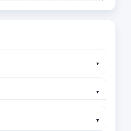
▼
▼
▼