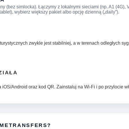
any (bez simlocka). Łączymy z lokalnymi sieciami (np. A1 (4G), 
ablet), wybierz większy pakiet albo opcję dzienną („daily”).
turystycznych zwykle jest stabilniej, a w terenach odległych s
ZIAŁA
 iOS/Android oraz kod QR. Zainstaluj na Wi‑Fi i po przylocie w
IMETRANSFERS?