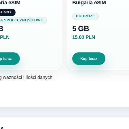
ria eSIM
Bułgaria eSIM
ECANY
PODRÓŻE
IA SPOŁECZNOŚCIOWE
B
5 GB
 PLN
15.00 PLN
p teraz
Kup teraz
g ważności i ilości danych.
IA