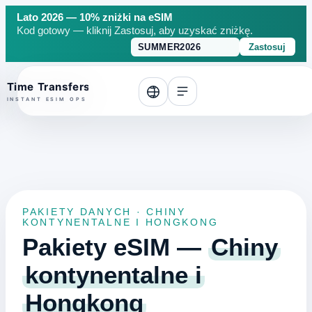
Lato 2026 — 10% zniżki na eSIM
Kod gotowy — kliknij Zastosuj, aby uzyskać zniżkę.
Zastosuj
o top
PAKIETY DANYCH · CHINY
KONTYNENTALNE I HONGKONG
Pakiety eSIM —
Chiny
kontynentalne i
Hongkong