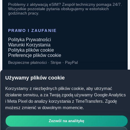
Problemy z aktywacją eSIM? Zespół techniczny pomaga 24/7.
Wszystkie pozostałe pytania obsługujemy w estońskich
godzinach pracy.
PRAWO I ZAUFANIE
Polityka Prywatności
Warunki Korzystania
Polityka plików cookie
Preferencje plików cookie
Bezpieczne płatności · Stripe · PayPal
Używamy plików cookie
Korzystamy z niezbędnych plików cookie, aby utrzymać
© 2026 TimeTransfers. Wszelkie prawa zastrzeżone.
działanie serwisu, a za Twoją zgodą używamy Google Analytics
i Meta Pixel do analizy korzystania z TimeTransfers. Zgodę
TimeTransfers OÜ · Erika tn 14-208, 10416 Tallinn, Estonia
możesz zmienić w dowolnym momencie.
Zezwól na analitykę