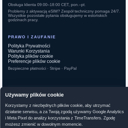
Obsługa klienta 09:00–18:00 CET, pon.–pt.
Problemy z aktywacją eSIM? Zespół techniczny pomaga 24/7.
Wszystkie pozostałe pytania obsługujemy w estońskich
godzinach pracy.
PRAWO I ZAUFANIE
Polityka Prywatności
Warunki Korzystania
Polityka plików cookie
Preferencje plików cookie
Bezpieczne płatności · Stripe · PayPal
Używamy plików cookie
© 2026 TimeTransfers. Wszelkie prawa zastrzeżone.
Korzystamy z niezbędnych plików cookie, aby utrzymać
TimeTransfers OÜ · Erika tn 14-208, 10416 Tallinn, Estonia
działanie serwisu, a za Twoją zgodą używamy Google Analytics
i Meta Pixel do analizy korzystania z TimeTransfers. Zgodę
możesz zmienić w dowolnym momencie.