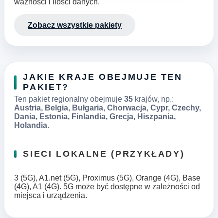
ważności i ilości danych.
Zobacz wszystkie pakiety
JAKIE KRAJE OBEJMUJE TEN
PAKIET?
Ten pakiet regionalny obejmuje
35
krajów, np.:
Austria, Belgia, Bułgaria, Chorwacja, Cypr, Czechy,
Dania, Estonia, Finlandia, Grecja, Hiszpania,
Holandia
.
SIECI LOKALNE (PRZYKŁADY)
3 (5G), A1.net (5G), Proximus (5G), Orange (4G), Base
(4G), A1 (4G). 5G może być dostępne w zależności od
miejsca i urządzenia.