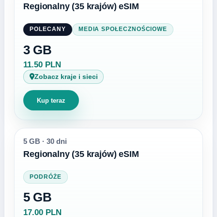
Regionalny (35 krajów) eSIM
POLECANY
MEDIA SPOŁECZNOŚCIOWE
3 GB
11.50 PLN
Zobacz kraje i sieci
Kup teraz
5 GB
·
30 dni
Regionalny (35 krajów) eSIM
PODRÓŻE
5 GB
17.00 PLN