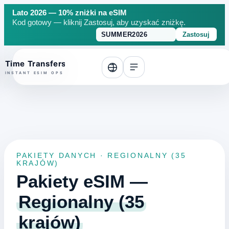
Lato 2026 — 10% zniżki na eSIM
Kod gotowy — kliknij Zastosuj, aby uzyskać zniżkę.
Zastosuj
o top
PAKIETY DANYCH · REGIONALNY (35
KRAJÓW)
Pakiety eSIM —
Regionalny (35
krajów)