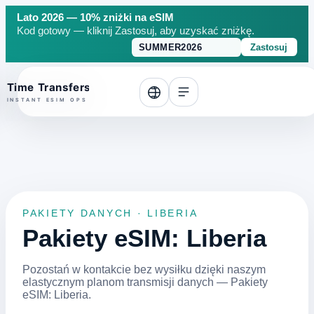
Lato 2026 — 10% zniżki na eSIM
Kod gotowy — kliknij Zastosuj, aby uzyskać zniżkę.
Zastosuj
o top
PAKIETY DANYCH · LIBERIA
Pakiety eSIM: Liberia
Pozostań w kontakcie bez wysiłku dzięki naszym
elastycznym planom transmisji danych — Pakiety
eSIM: Liberia.