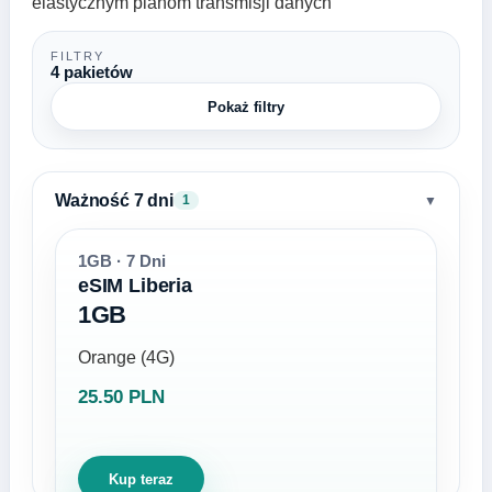
elastycznym planom transmisji danych
FILTRY
4 pakietów
Pokaż filtry
Ważność 7 dni
▼
1
1GB · 7 Dni
eSIM Liberia
1GB
Orange (4G)
25.50 PLN
Kup teraz