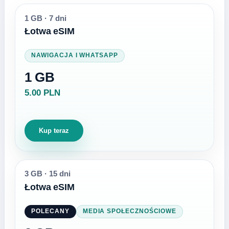
1 GB
·
7 dni
Łotwa eSIM
NAWIGACJA I WHATSAPP
1 GB
5.00 PLN
Kup teraz
3 GB
·
15 dni
Łotwa eSIM
POLECANY
MEDIA SPOŁECZNOŚCIOWE