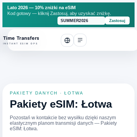
Lato 2026 — 10% zniżki na eSIM
Kod gotowy — kliknij Zastosuj, aby uzyskać zniżkę.
Zastosuj
o top
PAKIETY DANYCH · ŁOTWA
Pakiety eSIM: Łotwa
Pozostań w kontakcie bez wysiłku dzięki naszym
elastycznym planom transmisji danych — Pakiety
eSIM: Łotwa.