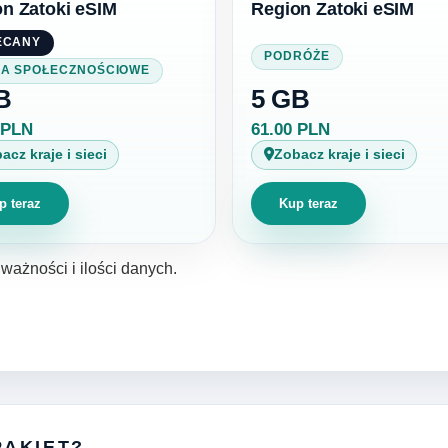
n Zatoki eSIM
Region Zatoki eSIM
ECANY
PODRÓŻE
IA SPOŁECZNOŚCIOWE
B
5 GB
 PLN
61.00 PLN
acz kraje i sieci
Zobacz kraje i sieci
p teraz
Kup teraz
ważności i ilości danych.
PAKIET?