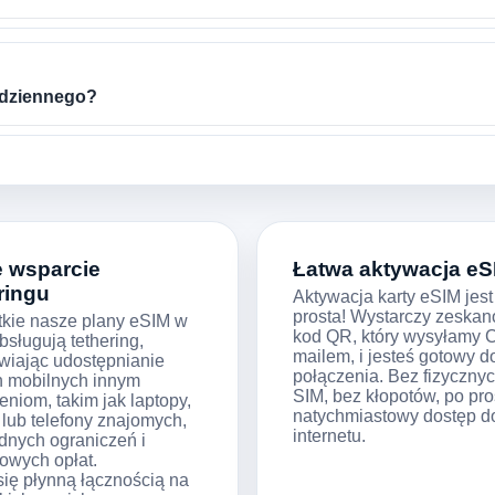
 dziennego?
e wsparcie
Łatwa aktywacja eS
ringu
Aktywacja karty eSIM jest
prosta! Wystarczy zeska
kie nasze plany eSIM w
kod QR, który wysyłamy C
bsługują tethering,
mailem, i jesteś gotowy d
wiając udostępnianie
połączenia. Bez fizycznyc
 mobilnych innym
SIM, bez kłopotów, po pro
eniom, takim jak laptopy,
natychmiastowy dostęp d
y lub telefony znajomych,
internetu.
dnych ograniczeń i
owych opłat.
się płynną łącznością na