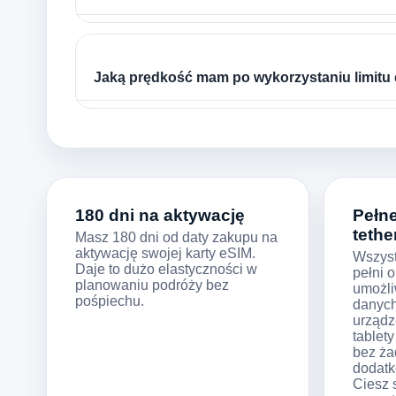
Jaką prędkość mam po wykorzystaniu limitu
180 dni na aktywację
Pełn
tethe
Masz 180 dni od daty zakupu na
aktywację swojej karty eSIM.
Wszyst
Daje to dużo elastyczności w
pełni o
planowaniu podróży bez
umożli
pośpiechu.
danych
urządz
tablet
bez ża
dodatk
Ciesz 