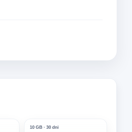
10 GB
·
30 dni