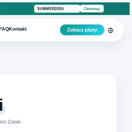
Zastosuj
FAQ
Kontakt
Zobacz plany
i
on Zatoki.