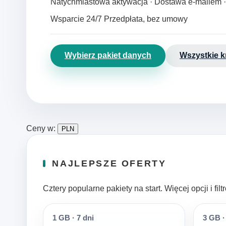
Natychmiastowa aktywacja · Dostawa e‑mailem 
Wsparcie 24/7
Przedpłata, bez umowy
Wybierz pakiet danych
Wszystkie k
Ceny w:
PLN
NAJLEPSZE OFERTY
Cztery popularne pakiety na start. Więcej opcji i fi
1 GB
·
7 dni
3 GB
·