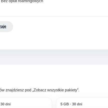
· Bez opłat roamingowych
raje
ltrów znajdziesz pod „Zobacz wszystkie pakiety”.
30 dni
5 GB
·
30 dni