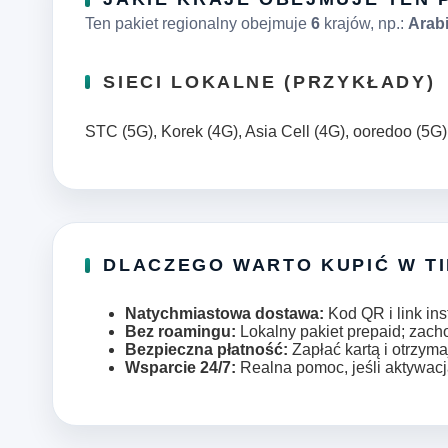
Ten pakiet regionalny obejmuje
6
krajów, np.:
Arabi
SIECI LOKALNE (PRZYKŁADY)
STC (5G), Korek (4G), Asia Cell (4G), ooredoo (5G)
DLACZEGO WARTO KUPIĆ W T
Natychmiastowa dostawa:
Kod QR i link ins
Bez roamingu:
Lokalny pakiet prepaid; zac
Bezpieczna płatność:
Zapłać kartą i otrzyma
Wsparcie 24/7:
Realna pomoc, jeśli aktywacj