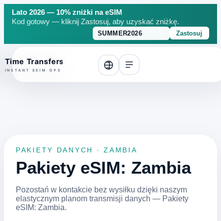
Lato 2026 — 10% zniżki na eSIM
Kod gotowy — kliknij Zastosuj, aby uzyskać zniżkę.
Zastosuj
o top
PAKIETY DANYCH · ZAMBIA
Pakiety eSIM: Zambia
Pozostań w kontakcie bez wysiłku dzięki naszym
elastycznym planom transmisji danych — Pakiety
eSIM: Zambia.