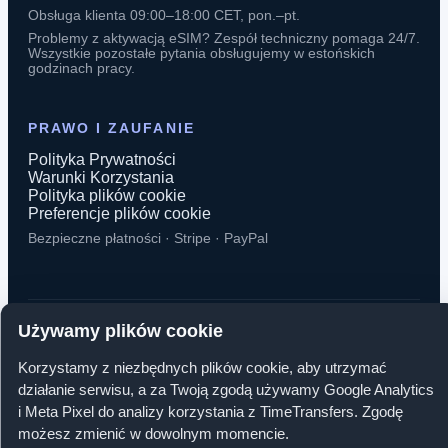
Obsługa klienta 09:00–18:00 CET, pon.–pt.
Problemy z aktywacją eSIM? Zespół techniczny pomaga 24/7.
Wszystkie pozostałe pytania obsługujemy w estońskich
godzinach pracy.
PRAWO I ZAUFANIE
Polityka Prywatności
Warunki Korzystania
Polityka plików cookie
Preferencje plików cookie
Bezpieczne płatności · Stripe · PayPal
Używamy plików cookie
© 2026 TimeTransfers. Wszelkie prawa zastrzeżone.
Korzystamy z niezbędnych plików cookie, aby utrzymać
TimeTransfers OÜ · Erika tn 14-208, 10416 Tallinn, Estonia
działanie serwisu, a za Twoją zgodą używamy Google Analytics
i Meta Pixel do analizy korzystania z TimeTransfers. Zgodę
możesz zmienić w dowolnym momencie.