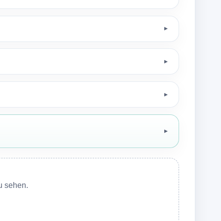
▼
▼
▼
▼
u sehen.