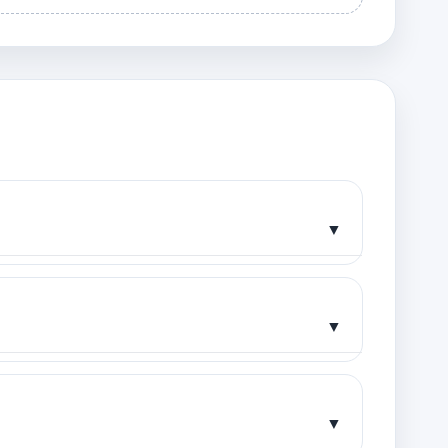
▼
▼
▼