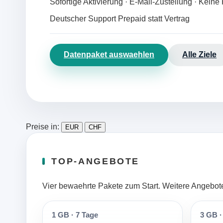
Sofortige Aktivierung · E-Mail-Zustellung · Kei
Deutscher Support
Prepaid statt Vertrag
Datenpaket auswaehlen
Alle Ziele
Preise in:
EUR
CHF
TOP-ANGEBOTE
Vier bewaehrte Pakete zum Start. Weitere Angebote 
1 GB
·
7 Tage
3 GB
·