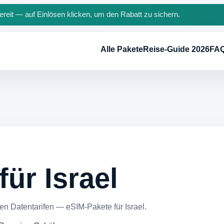
reit — auf Einlösen klicken, um den Rabatt zu sichern.
Alle Pakete
Reise-Guide 2026
FA
ür Israel
en Datentarifen — eSIM-Pakete für Israel.