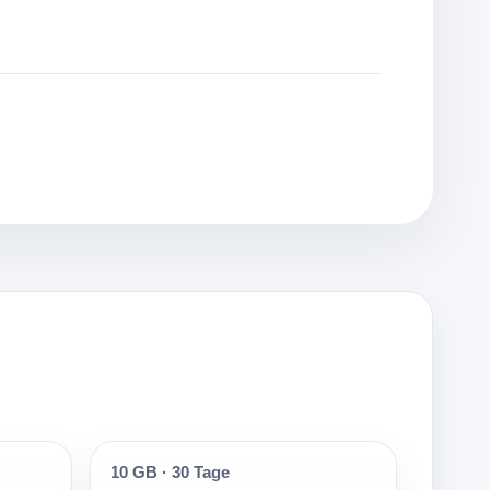
10 GB
·
30 Tage