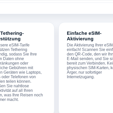
 Tethering-
Einfache eSIM-
rstützung
Aktivierung
nsere eSIM-Tarife
Die Aktivierung Ihrer eSIM
tützen Tethering
einfach! Scannen Sie ein
ndig, sodass Sie Ihre
den QR-Code, den wir Ih
n Daten ohne
E-Mail senden, und Sie s
ränkungen oder
bereit zum Verbinden. Ke
liche Gebühren mit
physischen SIM-Karten, k
n Geräten wie Laptops,
Ärger, nur sofortiger
s oder Telefonen von
Internetzugang.
en teilen können.
en Sie nahtlose
ivität auf all Ihren
n, was Ihre Reisen noch
mer macht.