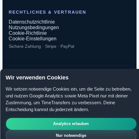
RECHTLICHES & VERTRAUEN
Datenschutzrichtlinie
Nutzungsbedingungen
Cookie-Richtlinie
Cookie-Einstellungen
Sichere Zahlung · Stripe · PayPal
Wir verwenden Cookies
© 2026 TimeTransfers. Alle Rechte vorbehalten.
Wir setzen notwendige Cookies ein, um die Seite zu betreiben,
TimeTransfers OÜ · Erika tn 14-208, 10416 Tallinn, Estland
und nutzen Google Analytics sowie Meta Pixel nur mit deiner
Zustimmung, um TimeTransfers zu verbessern. Deine
Entscheidung kannst du jederzeit ändern.
Analytics erlauben
Nur notwendige