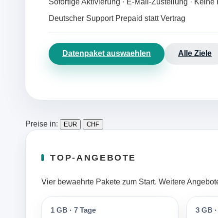
Sofortige Aktivierung · E-Mail-Zustellung · Kei
Deutscher Support
Prepaid statt Vertrag
Datenpaket auswaehlen
Alle Ziele
Preise in:
EUR
CHF
TOP-ANGEBOTE
Vier bewaehrte Pakete zum Start. Weitere Angebote 
1 GB
·
7 Tage
3 GB
·