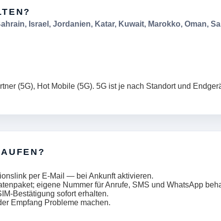
LTEN?
ahrain, Israel, Jordanien, Katar, Kuwait, Marokko, Oman, Sa
rtner (5G), Hot Mobile (5G). 5G ist je nach Standort und Endgerä
KAUFEN?
onslink per E-Mail — bei Ankunft aktivieren.
tenpaket; eigene Nummer für Anrufe, SMS und WhatsApp beha
IM-Bestätigung sofort erhalten.
g oder Empfang Probleme machen.