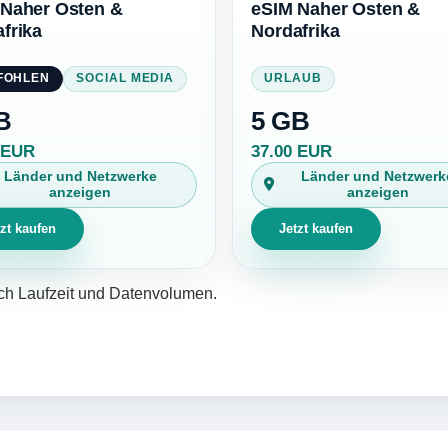
 Naher Osten &
eSIM Naher Osten &
frika
Nordafrika
FOHLEN
SOCIAL MEDIA
URLAUB
B
5 GB
 EUR
37.00 EUR
Länder und Netzwerke
Länder und Netzwerk
anzeigen
anzeigen
tzt kaufen
Jetzt kaufen
ach Laufzeit und Datenvolumen.