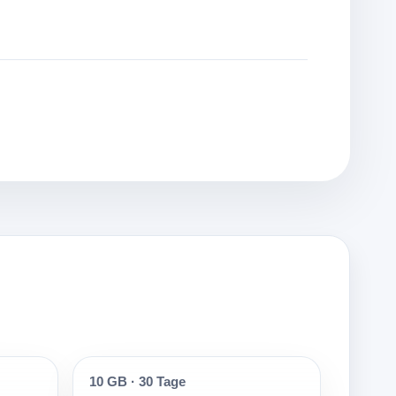
10 GB
·
30 Tage