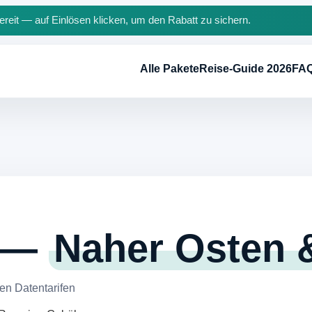
reit — auf Einlösen klicken, um den Rabatt zu sichern.
Alle Pakete
Reise-Guide 2026
FA
e —
Naher Osten &
en Datentarifen