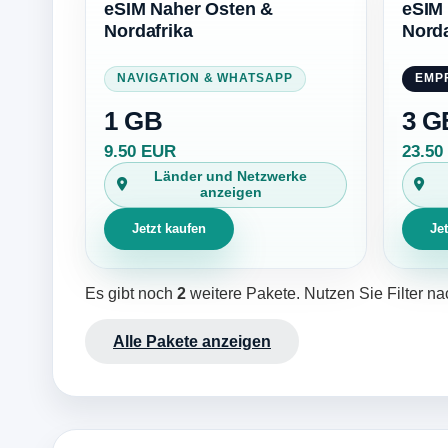
eSIM Naher Osten &
eSIM
Nordafrika
Norda
NAVIGATION & WHATSAPP
EMP
1 GB
3 G
9.50 EUR
23.50
Länder und Netzwerke
anzeigen
Jetzt kaufen
Je
Es gibt noch
2
weitere Pakete. Nutzen Sie Filter n
Alle Pakete anzeigen