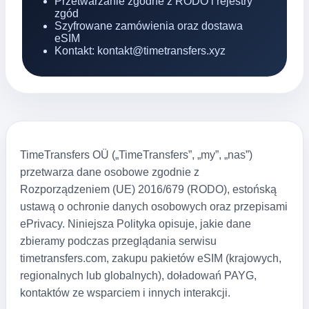
Przetwarzanie zgodne z RODO i rejestry
zgód
Szyfrowane zamówienia oraz dostawa
eSIM
Kontakt: kontakt@timetransfers.xyz
TimeTransfers OÜ („TimeTransfers”, „my”, „nas”)
przetwarza dane osobowe zgodnie z
Rozporządzeniem (UE) 2016/679 (RODO), estońską
ustawą o ochronie danych osobowych oraz przepisami
ePrivacy. Niniejsza Polityka opisuje, jakie dane
zbieramy podczas przeglądania serwisu
timetransfers.com, zakupu pakietów eSIM (krajowych,
regionalnych lub globalnych), doładowań PAYG,
kontaktów ze wsparciem i innych interakcji.