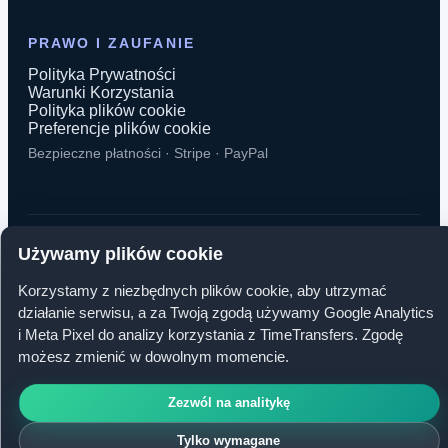
PRAWO I ZAUFANIE
Polityka Prywatności
Warunki Korzystania
Polityka plików cookie
Preferencje plików cookie
Bezpieczne płatności · Stripe · PayPal
Używamy plików cookie
© 2026 TimeTransfers. Wszelkie prawa zastrzeżone.
Korzystamy z niezbędnych plików cookie, aby utrzymać
TimeTransfers OÜ · Erika tn 14-208, 10416 Tallinn, Estonia
działanie serwisu, a za Twoją zgodą używamy Google Analytics
i Meta Pixel do analizy korzystania z TimeTransfers. Zgodę
możesz zmienić w dowolnym momencie.
Zezwól na analitykę
Tylko wymagane