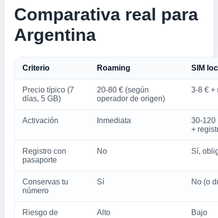
Comparativa real para
Argentina
Criterio
Roaming
SIM loc
Precio típico (7
20-80 € (según
3-8 € +
días, 5 GB)
operador de origen)
Activación
Inmediata
30-120 
+ regist
Registro con
No
Sí, obli
pasaporte
Conservas tu
Sí
No (o d
número
Riesgo de
Alto
Bajo