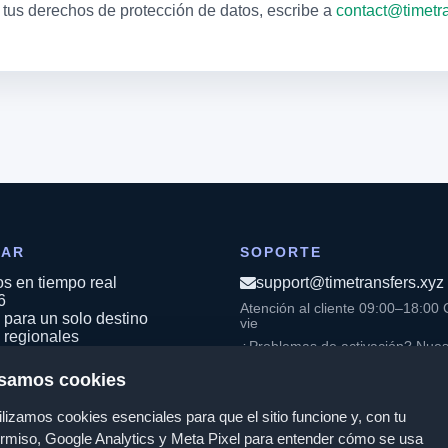
 tus derechos de protección de datos, escribe a
contact@timetra
RAR
SOPORTE
os en tiempo real
support@timetransfers.xyz
6
Atención al cliente 09:00–18:00 
para un solo destino
vie
 regionales
¿Problemas de activación? Nues
 globales
agentes técnicos responden 24/7
de consultas se atienden en hora
samos cookies
PAYG
de Estonia.
ilizamos cookies esenciales para que el sitio funcione y, con tu
rmiso, Google Analytics y Meta Pixel para entender cómo se usa