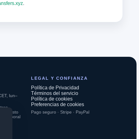
nsfers.xyz
.
LEGAL Y CONFIANZA
Política de Privacidad
Términos del servicio
CET, lun–
Política de cookies
Preferencias de cookies
tros
. El resto
Pago seguro · Stripe · PayPal
rio laboral