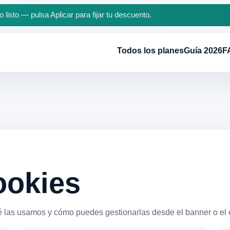
 listo — pulsa Aplicar para fijar tu descuento.
Todos los planes
Guía 2026
F
ookies
é las usamos y cómo puedes gestionarlas desde el banner o el 