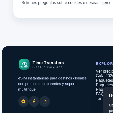
Si tienes preguntas sobre cookies o deseas ejercer
EXPLO
Ver preci
Guía 202
eSIM instantáneas para destinos globales
Paquetes 
con precios transparentes y soporte
Paquetes
multilingüe.
Paquetes
FAQ
U
Tarifas 
Ut
pe