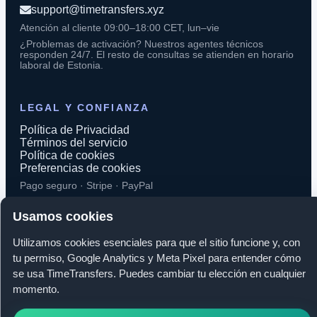
support@timetransfers.xyz
Atención al cliente 09:00–18:00 CET, lun–vie
¿Problemas de activación? Nuestros agentes técnicos
responden 24/7. El resto de consultas se atienden en horario
laboral de Estonia.
LEGAL Y CONFIANZA
Política de Privacidad
Términos del servicio
Política de cookies
Preferencias de cookies
Pago seguro · Stripe · PayPal
Usamos cookies
Utilizamos cookies esenciales para que el sitio funcione y, con
tu permiso, Google Analytics y Meta Pixel para entender cómo
© 2026 TimeTransfers. Todos los derechos reservados.
se usa TimeTransfers. Puedes cambiar tu elección en cualquier
momento.
TimeTransfers OÜ · Erika tn 14-208, 10416 Tallinn, Estonia