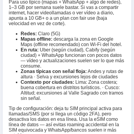
Para uso típico (mapas + WhatsApp + algo de redes),
1–3 GB por semana suele bastar. Si vas a compartir
internet, hacer videollamadas o ver vídeo a diario,
apunta a 10 GB+ o a un plan con fair use (baja
velocidad en vez de corte).
Redes:
Claro (5G)
Mapas offline:
descarga la zona en Google
Maps (offline recomendado) con Wi‑Fi del hotel.
En ruta:
Uber (según ciudad), Cabify (según
ciudad) + WhatsApp funcionan con pocos datos
— vídeo y actualizaciones suelen ser lo que más
consume.
Zonas típicas con señal floja:
Andes y rutas de
altura · Selva y excursiones lejos de ciudades
Contexto por ciudades:
Lima: Zona costera;
buena cobertura en distritos turísticos. · Cusco:
Altitud; excursiones al Valle Sagrado con tramos
sin señal.
Tip de configuración: deja tu SIM principal activa para
llamadas/SMS (por si llega un código 2FA), pero
desactiva los datos en esa línea. Usa la eSIM como
línea de datos — así evitas roaming accidental en la
SIM equivocada y WhatsApp/bancos suelen ir más