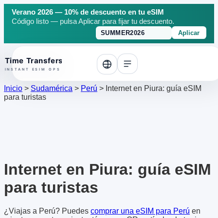
Verano 2026 — 10% de descuento en tu eSIM
Código listo — pulsa Aplicar para fijar tu descuento.
Aplicar
o top
Inicio
>
Sudamérica
>
Perú
>
Internet en Piura: guía eSIM
para turistas
Internet en Piura: guía eSIM
para turistas
¿Viajas a Perú? Puedes
comprar una eSIM para Perú
en