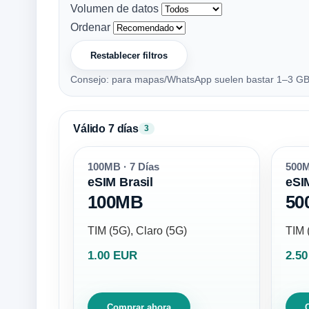
Volumen de datos
Ordenar
Restablecer filtros
Consejo: para mapas/WhatsApp suelen bastar 1–3 GB; 
Válido 7 días
3
100MB · 7 Días
500M
eSIM Brasil
eSI
100MB
50
TIM (5G), Claro (5G)
TIM 
1.00 EUR
2.5
Comprar ahora