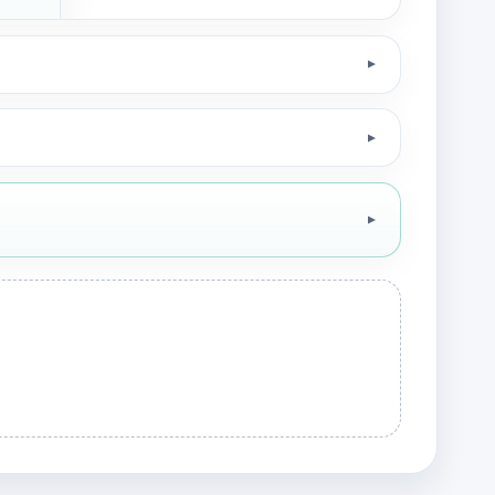
▼
▼
▼