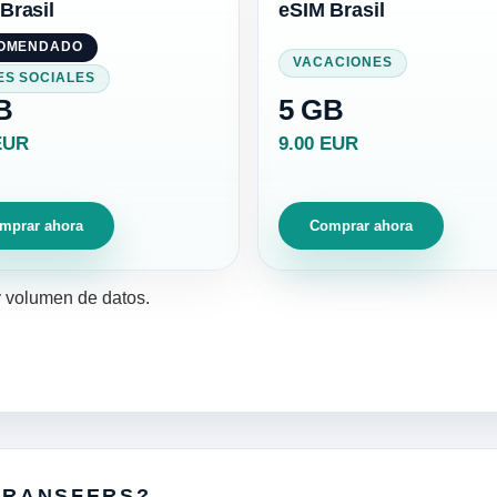
Brasil
eSIM Brasil
OMENDADO
VACACIONES
ES SOCIALES
B
5 GB
EUR
9.00 EUR
mprar ahora
Comprar ahora
y volumen de datos.
TRANSFERS?