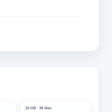
10 GB
·
30 días