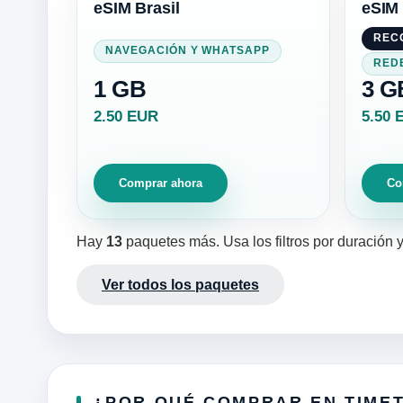
eSIM Brasil
eSIM 
REC
NAVEGACIÓN Y WHATSAPP
RED
1 GB
3 G
2.50 EUR
5.50 
Comprar ahora
Co
Hay
13
paquetes más. Usa los filtros por duración 
Ver todos los paquetes
¿POR QUÉ COMPRAR EN TIME