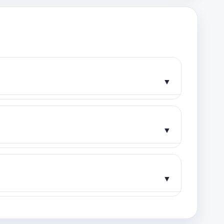
▼
▼
▼