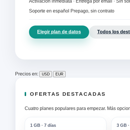
Activación inmediata · Entrega por email · Sin s
Soporte en español
Prepago, sin contrato
Elegir plan de datos
Todos los dest
Precios en:
USD
EUR
OFERTAS DESTACADAS
Cuatro planes populares para empezar. Más opciones
1 GB
·
7 días
3 GB
·