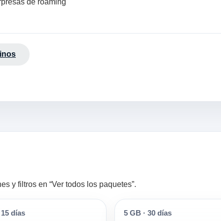
orpresas de roaming
inos
 y filtros en “Ver todos los paquetes”.
15 días
5 GB
·
30 días