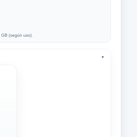
 GB (según uso).
▼