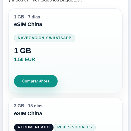
1 GB
·
7 días
eSIM China
NAVEGACIÓN Y WHATSAPP
1 GB
1.50 EUR
Comprar ahora
3 GB
·
15 días
eSIM China
RECOMENDADO
REDES SOCIALES