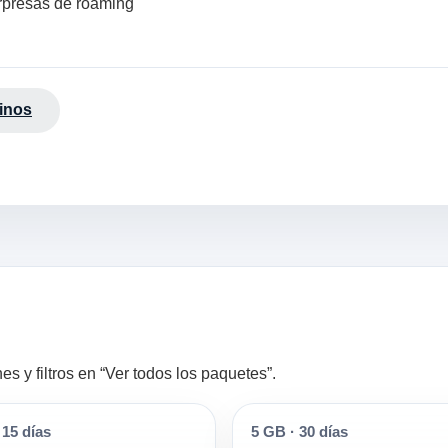
orpresas de roaming
inos
 y filtros en “Ver todos los paquetes”.
15 días
5 GB
·
30 días