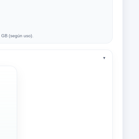
 GB (según uso).
▼