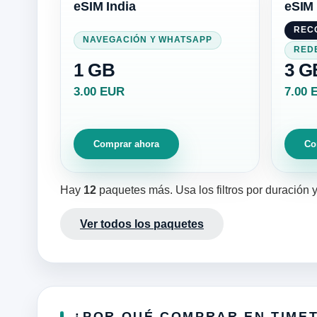
eSIM India
eSIM 
REC
NAVEGACIÓN Y WHATSAPP
RED
1 GB
3 G
3.00 EUR
7.00 
Comprar ahora
Co
Hay
12
paquetes más. Usa los filtros por duración 
Ver todos los paquetes
¿POR QUÉ COMPRAR EN TIME