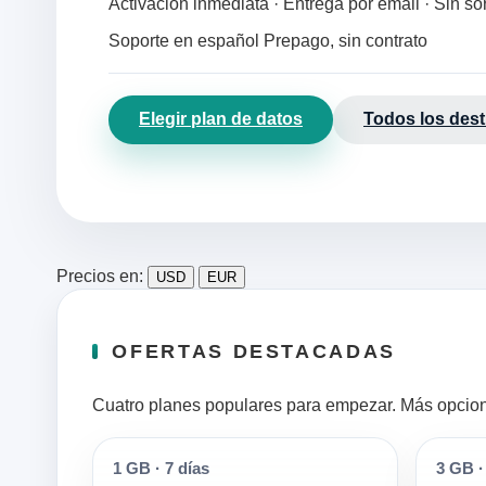
Activación inmediata · Entrega por email · Sin s
Soporte en español
Prepago, sin contrato
Elegir plan de datos
Todos los dest
Precios en:
USD
EUR
OFERTAS DESTACADAS
Cuatro planes populares para empezar. Más opciones
1 GB
·
7 días
3 GB
·