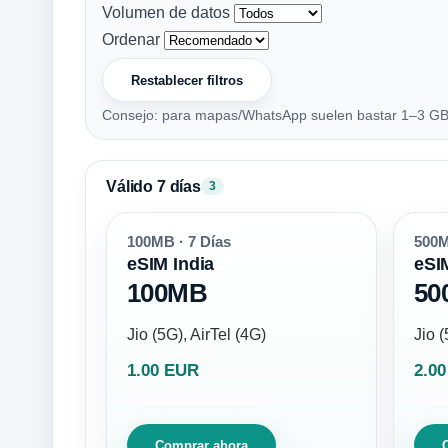
Volumen de datos
Ordenar
Restablecer filtros
Consejo: para mapas/WhatsApp suelen bastar 1–3 GB; 
Válido 7 días
3
100MB · 7 Días
500M
eSIM India
eSI
100MB
50
Jio (5G), AirTel (4G)
Jio (
1.00 EUR
2.0
Comprar ahora