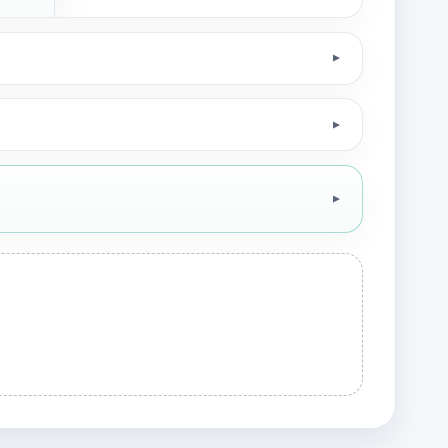
▼
▼
▼