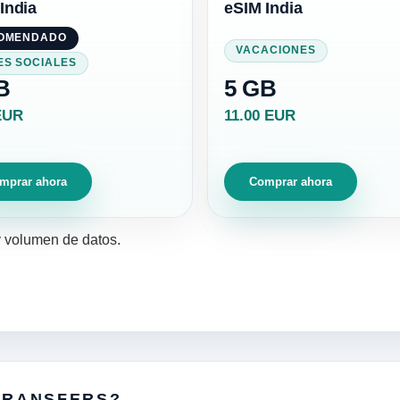
India
eSIM India
OMENDADO
VACACIONES
ES SOCIALES
B
5 GB
EUR
11.00 EUR
mprar ahora
Comprar ahora
y volumen de datos.
TRANSFERS?