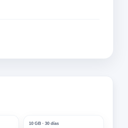
10 GB
·
30 días