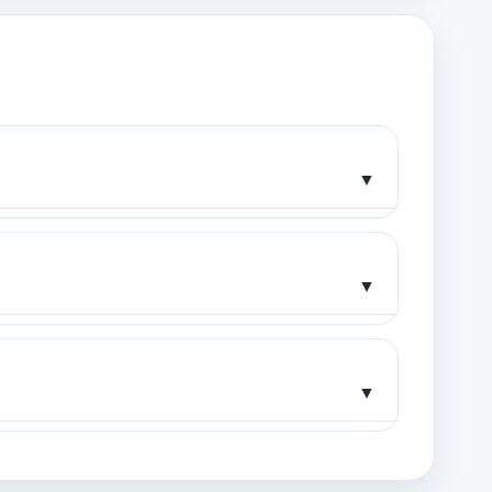
▼
▼
▼