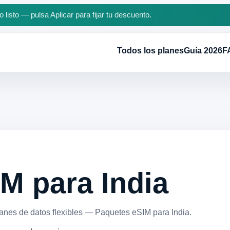
 listo — pulsa Aplicar para fijar tu descuento.
Todos los planes
Guía 2026
F
M para India
anes de datos flexibles — Paquetes eSIM para India.