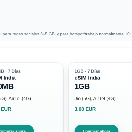
para redes sociales 3–5 GB; y para hotspot/trabajo normalmente 10+
B · 7 Días
1GB · 7 Días
M India
eSIM India
0MB
1GB
5G), AirTel (4G)
Jio (5G), AirTel (4G)
0 EUR
3.00 EUR
Comprar ahora
Comprar ahora