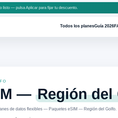
 listo — pulsa Aplicar para fijar tu descuento.
Todos los planes
Guía 2026
F
LFO
SIM —
Región del
lanes de datos flexibles — Paquetes eSIM — Región del Golfo.