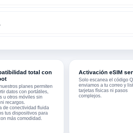
?
tibilidad total con
Activación eSIM sen
pot
Solo escanea el código 
enviamos a tu correo y list
nuestros planes permiten
tarjetas físicas ni pasos
ir datos con portátiles,
complejos.
s u otros móviles sin
 ni recargos.
a de conectividad fluida
s tus dispositivos para
 con más comodidad.