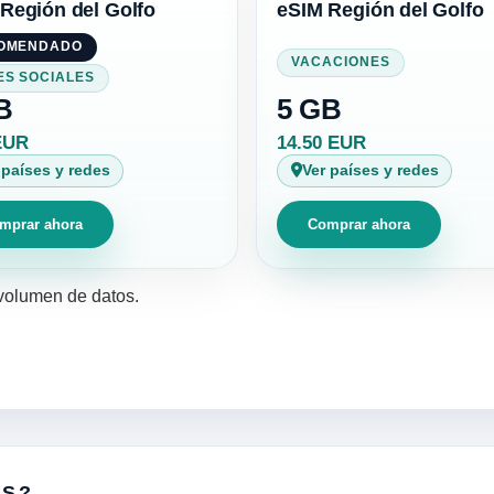
Región del Golfo
eSIM Región del Golfo
OMENDADO
VACACIONES
ES SOCIALES
B
5 GB
EUR
14.50 EUR
 países y redes
Ver países y redes
mprar ahora
Comprar ahora
 volumen de datos.
OS?