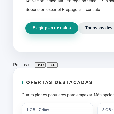
Activación inmediata · Entrega por email · Sin s
Soporte en español
Prepago, sin contrato
Elegir plan de datos
Todos los dest
Precios en:
USD
EUR
OFERTAS DESTACADAS
Cuatro planes populares para empezar. Más opciones
1 GB
·
7 días
3 GB
·