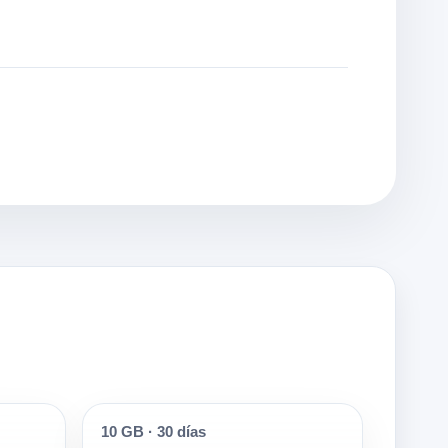
10 GB
·
30 días