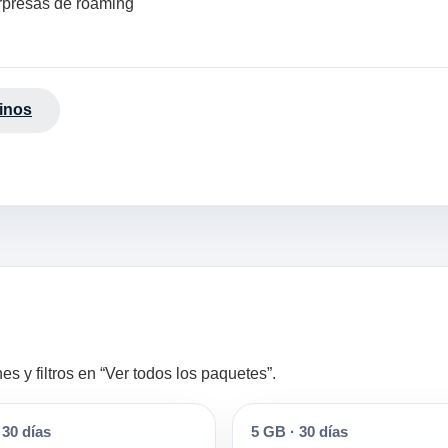
orpresas de roaming
inos
 y filtros en “Ver todos los paquetes”.
30 días
5 GB
·
30 días