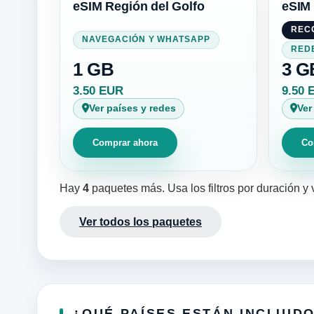
eSIM Región del Golfo
eSIM 
REC
NAVEGACIÓN Y WHATSAPP
RED
1 GB
3 G
3.50 EUR
9.50 
Ver países y redes
Ver
Comprar ahora
Co
Hay
4
paquetes más. Usa los filtros por duración y
Ver todos los paquetes
¿QUÉ PAÍSES ESTÁN INCLUID