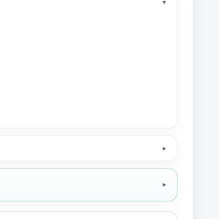
▼
▼
▼