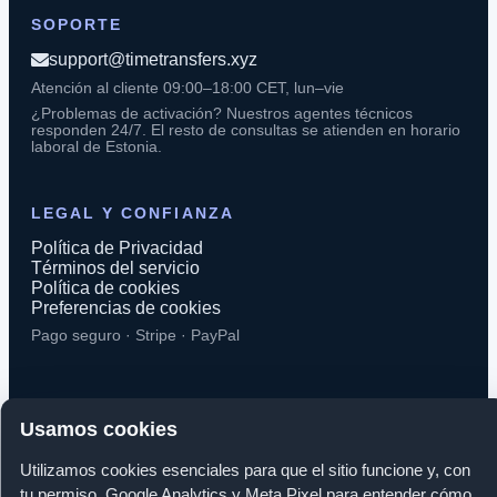
SOPORTE
support@timetransfers.xyz
Atención al cliente 09:00–18:00 CET, lun–vie
¿Problemas de activación? Nuestros agentes técnicos
responden 24/7. El resto de consultas se atienden en horario
laboral de Estonia.
LEGAL Y CONFIANZA
Política de Privacidad
Términos del servicio
Política de cookies
Preferencias de cookies
Pago seguro · Stripe · PayPal
Usamos cookies
© 2026 TimeTransfers. Todos los derechos reservados.
Utilizamos cookies esenciales para que el sitio funcione y, con
tu permiso, Google Analytics y Meta Pixel para entender cómo