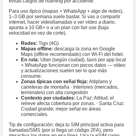
evitas cargos de roaming por accidente.
Para uso típico (mapas + WhatsApp + algo de redes),
1–3 GB por semana suele bastar. Si vas a compartir
internet, hacer videollamadas o ver vídeo a diario,
apunta a 10 GB+ o a un plan con fair use (baja
velocidad en vez de corte).
Redes:
Tigo (4G)
Mapas offline:
descarga la zona en Google
Maps (offline recomendado) con Wi‑Fi del hotel.
En ruta:
Uber (según ciudad), taxis por app local
+ WhatsApp funcionan con pocos datos — vídeo
y actualizaciones suelen ser lo que más
consume.
Zonas típicas con señal floja:
Altiplano y
carreteras de montaña · Interiores (mercados,
terminales) con alta congestión
Contexto por ciudades:
La Paz: Altitud; el
relieve afecta cobertura por zonas. · Santa Cruz:
Ciudad grande; mejor señal en áreas
comerciales.
Tip de configuración: deja tu SIM principal activa para
llamadas/SMS (por si llega un código 2FA), pero
desactiva los datos en esa línea. Usa la eSIM como