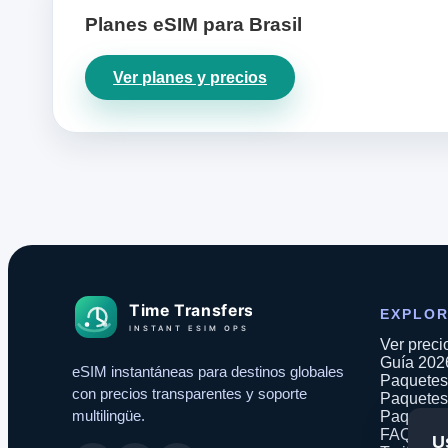
Planes eSIM para Brasil
Ver planes y precios
EXPLO
Ver preci
Guía 202
eSIM instantáneas para destinos globales
Paquetes 
con precios transparentes y soporte
Paquetes
multilingüe.
Paquetes
FAQ
U