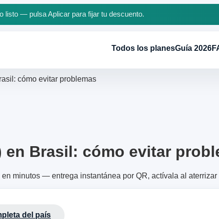
 listo — pulsa Aplicar para fijar tu descuento.
Todos los planes
Guía 2026
F
asil: cómo evitar problemas
en Brasil: cómo evitar prob
en minutos — entrega instantánea por QR, actívala al aterrizar
pleta del país