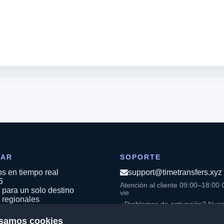
RAR
SOPORTE
os en tiempo real
support@timetransfers.xyz
6
Atención al cliente 09:00–18:00 
para un solo destino
vie
 regionales
¿Problemas de activación? Nues
 globales
agentes técnicos responden 24/7
de consultas se atienden en hora
samos cookies