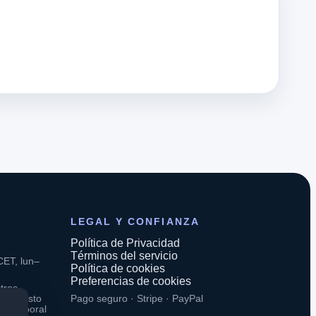
LEGAL Y CONFIANZA
Política de Privacidad
Términos del servicio
CET, lun–
Política de cookies
Preferencias de cookies
tros
. El resto
Pago seguro · Stripe · PayPal
rio laboral