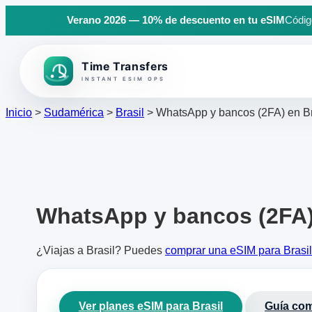
Verano 2026 — 10% de descuento en tu eSIM
Código
Back to top
Inicio
>
Sudamérica
>
Brasil
>
WhatsApp y bancos (2FA) en Br
WhatsApp y bancos (2FA) 
¿Viajas a Brasil? Puedes
comprar una eSIM para Brasil
Ver planes eSIM para Brasil
Guía com