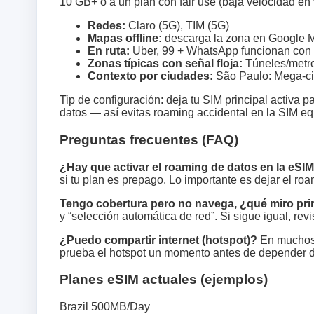
10 GB+ o a un plan con fair use (baja velocidad en 
Redes:
Claro (5G), TIM (5G)
Mapas offline:
descarga la zona en Google M
En ruta:
Uber, 99 + WhatsApp funcionan con 
Zonas típicas con señal floja:
Túneles/metro
Contexto por ciudades:
São Paulo: Mega-ciud
Tip de configuración: deja tu SIM principal activa 
datos — así evitas roaming accidental en la SIM e
Preguntas frecuentes (FAQ)
¿Hay que activar el roaming de datos en la eSI
si tu plan es prepago. Lo importante es dejar el ro
Tengo cobertura pero no navega, ¿qué miro pr
y “selección automática de red”. Si sigue igual, re
¿Puedo compartir internet (hotspot)?
En muchos p
prueba el hotspot un momento antes de depender d
Planes eSIM actuales (ejemplos)
Brazil 500MB/Day