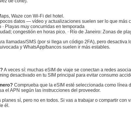
vez de corte).
aps, Waze con Wi‑Fi del hotel.
pocos datos — vídeo y actualizaciones suelen ser lo que más
 · Playas muy concurridas en temporada
ad; congestión en horas pico. · Río de Janeiro: Zonas de playa
para llamadas/SMS (por si llega un código 2FA), pero desactiva 
quivocada y WhatsApp/bancos suelen ir más estables.
M?
A veces sí: muchas eSIM de viaje se conectan a redes asociada
aming desactivado en tu SIM principal para evitar consumo accid
imero?
Comprueba que la eSIM esté seleccionada como línea de
visa el APN según las instrucciones del proveedor.
lanes sí, pero no en todos. Si vas a trabajar o compartir con v
e él.