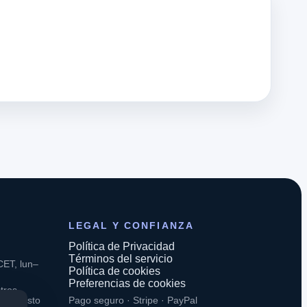
LEGAL Y CONFIANZA
Política de Privacidad
Términos del servicio
CET, lun–
Política de cookies
Preferencias de cookies
tros
. El resto
Pago seguro · Stripe · PayPal