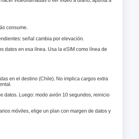
 hacer videollamadas o ver vídeo a diario, apunta a
más consume.
pendientes: señal cambia por elevación.
los datos en esa línea. Usa la eSIM como línea de
as en el destino (Chile). No implica cargos extra
ental.
 datos. Luego: modo avión 10 segundos, reinicio
arios móviles, elige un plan con margen de datos y