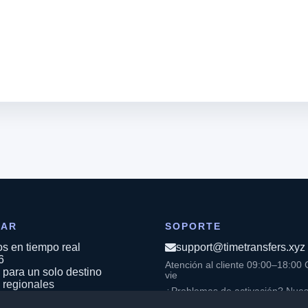
RAR
SOPORTE
os en tiempo real
support@timetransfers.xyz
6
Atención al cliente 09:00–18:00 
para un solo destino
vie
 regionales
¿Problemas de activación? Nues
 globales
agentes técnicos responden 24/7