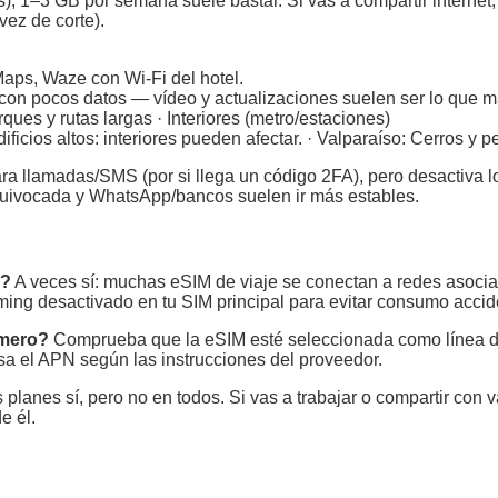
, 1–3 GB por semana suele bastar. Si vas a compartir internet,
vez de corte).
aps, Waze con Wi‑Fi del hotel.
con pocos datos — vídeo y actualizaciones suelen ser lo que 
rques y rutas largas · Interiores (metro/estaciones)
ificios altos: interiores pueden afectar. · Valparaíso: Cerros y 
para llamadas/SMS (por si llega un código 2FA), pero desactiva 
quivocada y WhatsApp/bancos suelen ir más estables.
M?
A veces sí: muchas eSIM de viaje se conectan a redes asociad
aming desactivado en tu SIM principal para evitar consumo accid
imero?
Comprueba que la eSIM esté seleccionada como línea de
visa el APN según las instrucciones del proveedor.
lanes sí, pero no en todos. Si vas a trabajar o compartir con v
e él.