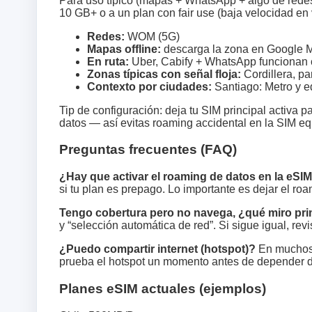
Para uso típico (mapas + WhatsApp + algo de redes)
10 GB+ o a un plan con fair use (baja velocidad en 
Redes:
WOM (5G)
Mapas offline:
descarga la zona en Google M
En ruta:
Uber, Cabify + WhatsApp funcionan 
Zonas típicas con señal floja:
Cordillera, pa
Contexto por ciudades:
Santiago: Metro y ed
Tip de configuración: deja tu SIM principal activa 
datos — así evitas roaming accidental en la SIM e
Preguntas frecuentes (FAQ)
¿Hay que activar el roaming de datos en la eSI
si tu plan es prepago. Lo importante es dejar el ro
Tengo cobertura pero no navega, ¿qué miro pr
y “selección automática de red”. Si sigue igual, re
¿Puedo compartir internet (hotspot)?
En muchos p
prueba el hotspot un momento antes de depender d
Planes eSIM actuales (ejemplos)