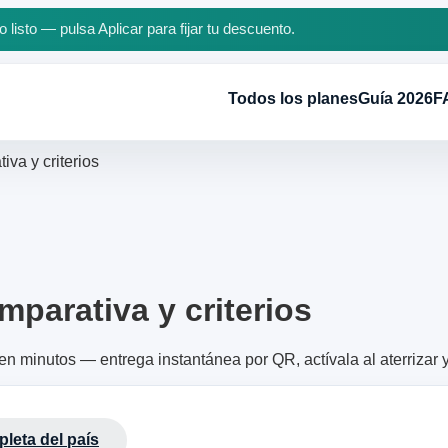
 listo — pulsa Aplicar para fijar tu descuento.
Todos los planes
Guía 2026
F
va y criterios
mparativa y criterios
en minutos — entrega instantánea por QR, actívala al aterrizar 
leta del país