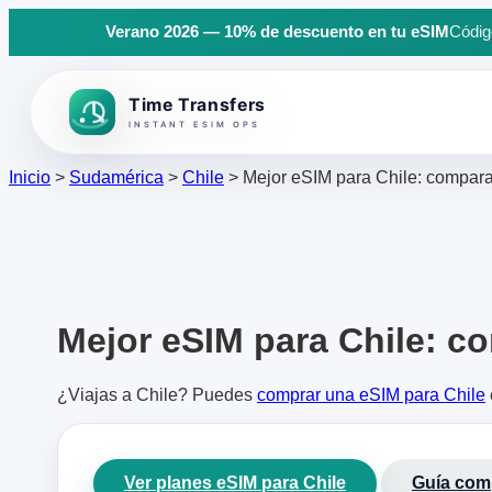
Verano 2026 — 10% de descuento en tu eSIM
Código
Back to top
Inicio
>
Sudamérica
>
Chile
>
Mejor eSIM para Chile: comparati
Mejor eSIM para Chile: co
¿Viajas a Chile? Puedes
comprar una eSIM para Chile
Ver planes eSIM para Chile
Guía comp