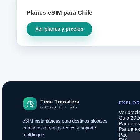
Planes eSIM para Chile
Ver planes y precios
EXPLO
Ver preci
Guía 202
eSIM instantáneas para destinos globales
Paquetes 
con precios transparentes y soporte
Paquetes
multilingüe.
Paquetes