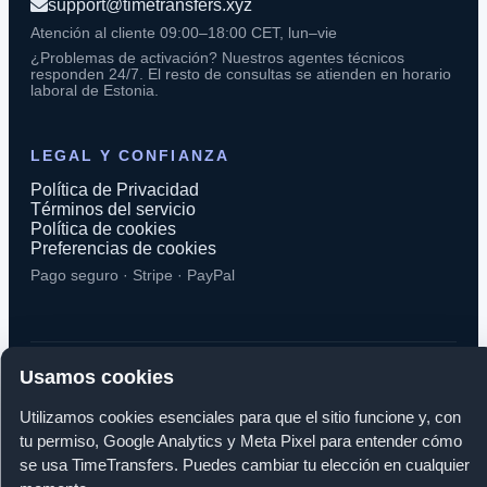
support@timetransfers.xyz
Atención al cliente 09:00–18:00 CET, lun–vie
¿Problemas de activación? Nuestros agentes técnicos
responden 24/7. El resto de consultas se atienden en horario
laboral de Estonia.
LEGAL Y CONFIANZA
Política de Privacidad
Términos del servicio
Política de cookies
Preferencias de cookies
Pago seguro · Stripe · PayPal
Usamos cookies
© 2026 TimeTransfers. Todos los derechos reservados.
Utilizamos cookies esenciales para que el sitio funcione y, con
TimeTransfers OÜ · Erika tn 14-208, 10416 Tallinn, Estonia
tu permiso, Google Analytics y Meta Pixel para entender cómo
se usa TimeTransfers. Puedes cambiar tu elección en cualquier