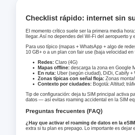
Checklist rápido: internet sin s
El momento crítico suele ser la primera media hora:
llegar. Así no dependes del Wi‑Fi del aeropuerto y 
Para uso típico (mapas + WhatsApp + algo de redes)
10 GB+ o a un plan con fair use (baja velocidad en 
Redes:
Claro (4G)
Mapas offline:
descarga la zona en Google M
En ruta:
Uber (según ciudad), DiDi, Cabify +
Zonas típicas con señal floja:
Zonas montaños
Contexto por ciudades:
Bogotá: Altitud; trá
Tip de configuración: deja tu SIM principal activa 
datos — así evitas roaming accidental en la SIM e
Preguntas frecuentes (FAQ)
¿Hay que activar el roaming de datos en la eSI
extra si tu plan es prepago. Lo importante es dejar