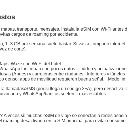
ustos
 mapas, transporte, mensajes. Instala la eSIM con Wi‑Fi antes d
evitas cargos de roaming por accidente.
, 1–3 GB por semana suele bastar. Si vas a compartir internet,
vez de corte).
aps, Waze con Wi‑Fi del hotel.
 WhatsApp funcionan con pocos datos — vídeo y actualizacion
as (Andes) y carreteras entre ciudades · Interiores y túneles
fico denso: apps de movilidad requieren buena señal. · Medellín: 
para llamadas/SMS (por si llega un código 2FA), pero desactiva 
quivocada y WhatsApp/bancos suelen ir más estables.
M?
A veces sí: muchas eSIM de viaje se conectan a redes asocia
 el roaming desactivado en tu SIM principal para evitar consumo 