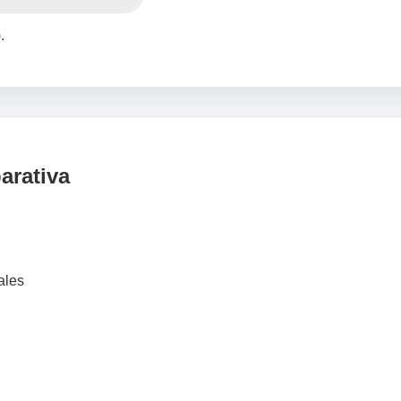
.
arativa
ales