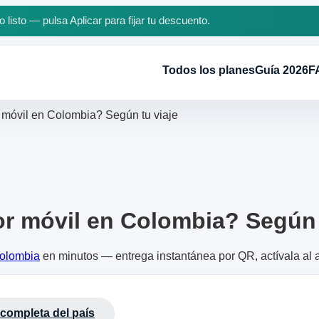
 listo — pulsa Aplicar para fijar tu descuento.
Todos los planes
Guía 2026
F
 móvil en Colombia? Según tu viaje
or móvil en Colombia? Según 
Colombia
en minutos — entrega instantánea por QR, actívala al at
 completa del país